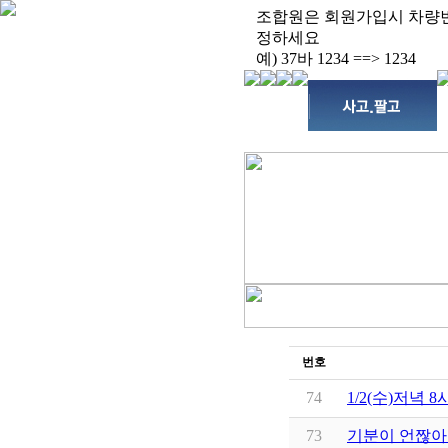
조합원은 회원가입시 차량
정하세요
예) 37바 1234 ==> 1234
번호
74
1/2(수)저녁
73
기분이 언짢아