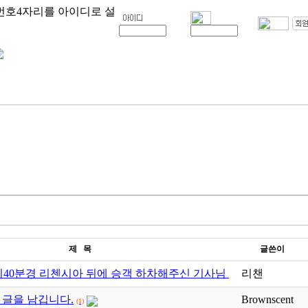
번호4자리를 아이디로 설
제 목
글쓴이
 8시40분경 리첸시아 뒤에 승객 하차해주신 기사님 …
리챈
(1)
 글을 남깁니다.
Brownscent
(1)