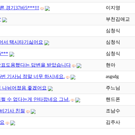
경기37바5***!!!
이지영
(1)
*
부천김애교
심청식
어서 택시타기싫어요
심청식
***
심청식
상표도용했다는 답변을 받았습니다
현아
(1)
986번 기사님 정말 너무 하시네요.
asgsdg
(1)
이 나뉘어졌음 좋겠어요
주느님
어쩔 수 없다는게 안타깝네요 그냥.
핸드폰
(1)
비기사 친절
조남수
(1)
세요
김주사
(1)