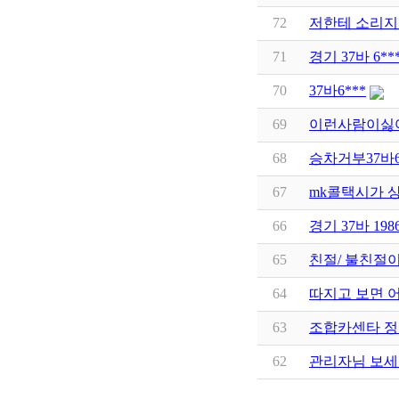
72
저한테 소리지른 
71
경기 37바 6**
70
37바6***
69
이런사람이싫
68
승차거부37바6
67
mk콜택시가 
66
경기 37바 1
65
친절/ 불친절
64
따지고 보면 
63
조합카센타 정
62
관리자님 보