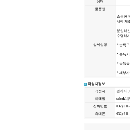
상태
물품명
.
습득한 
서에 제
분실하신
수령하시
상세설명
* 습득구
* 습득시
* 습득물
* 세부사
작성자정보
작성자
관리자
[
이메일
schok1@
전화번호
032) 611
휴대폰
032) 611